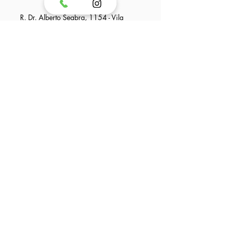
R. Dr. Alberto Seabra, 1154 - Vila
Madalena, São Paulo - SP, 05452-001,
Brasil
Política de Privacidade
Declaração de acessibilidade
Termos e Condições
Política de Reembolso
Coworking Fitness
Entre em Contato
Nome Completo
Telefone